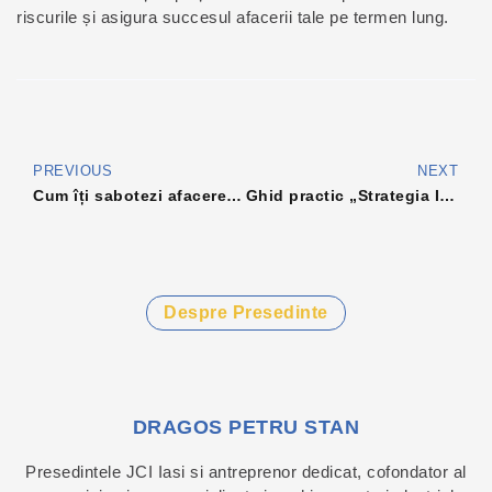
riscurile și asigura succesul afacerii tale pe termen lung.
PREVIOUS
NEXT
Cum îți sabotezi afacerea fără să-ți dai seama: Greșelile care costă milioane în industrie
Ghid practic „Strategia Industrială a României 2024-2030: productivitate, decarbonizare și automatizare pentru IMM-uri
Despre Presedinte
DRAGOS PETRU STAN
Presedintele JCI Iasi si antreprenor dedicat, cofondator al