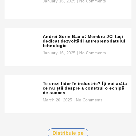
January 16, 2025
No Comments
Andrei-Sorin Baciu: Membru JCI Iași
dedicat dezvoltării antreprenoriatului
tehnologic
January 16, 2025
No Comments
Te crezi lider în industrie? Îți voi arăta
ce nu știi despre a construi o echipă
de succes
March 26, 2025
No Comments
Distribuie pe