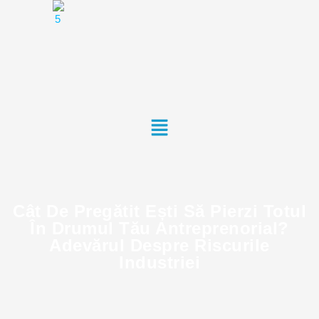
Cât De Pregătit Ești Să Pierzi Totul
În Drumul Tău Antreprenorial?
Adevărul Despre Riscurile
Industriei