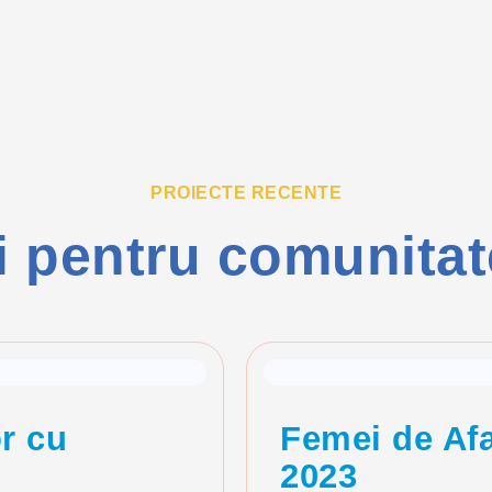
PROIECTE RECENTE
 pentru comunitate 
Grad Satisfactie
98%
r cu
Femei de Afa
2023