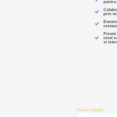
pentru 
Colabo
prin r
Evenim
creeaz
Premii 
nivel n
si inte
Nume complet