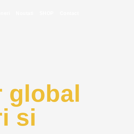
eneri
Noutati
SHOP
Contact
r global
i si