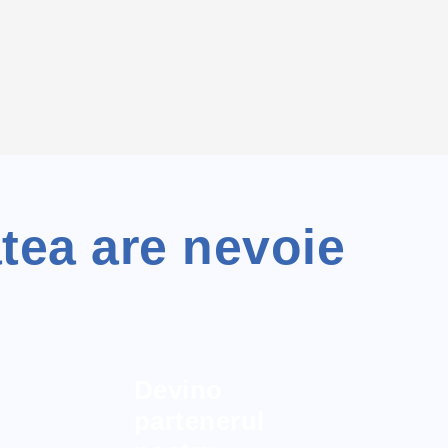
tea are nevoie
Devino
partenerul