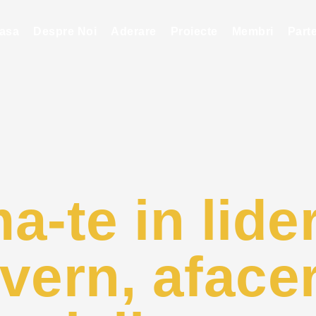
asa
Despre Noi
Aderare
Proiecte
Membri
Part
a-te in lide
vern, afacer