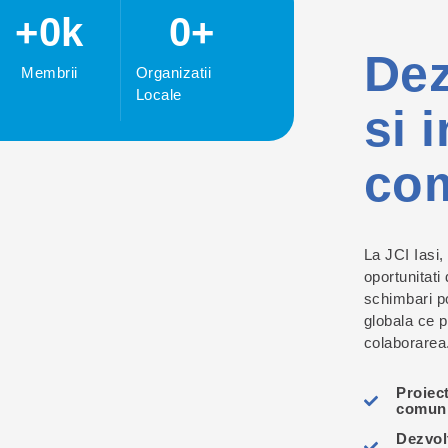
+
0
k
0
+
Dez
Membrii
Organizatii
Locale
si 
com
La JCI Iasi, 
oportunitati
schimbari po
globala ce p
colaborarea
Proiec
comuni
Dezvol