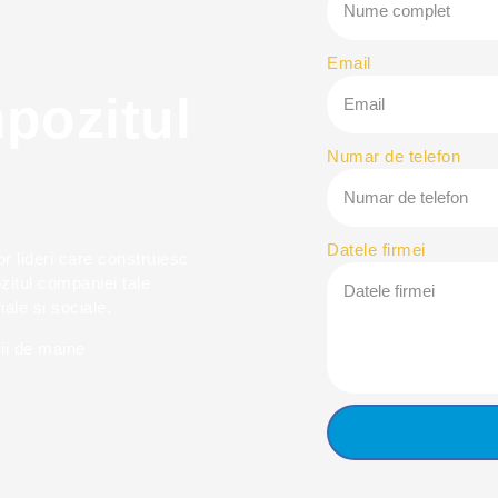
Email
pozitul
Numar de telefon
Datele firmei
lor lideri care construiesc
zitul companiei tale
ale si sociale.
ii de maine