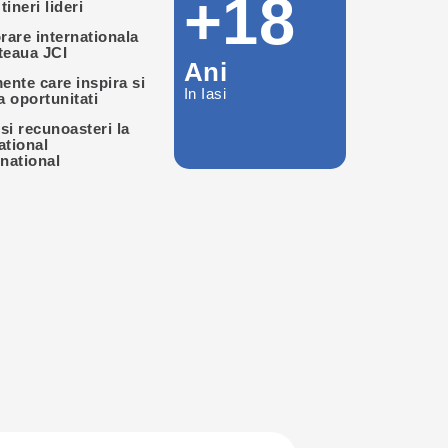
+18
tineri lideri
rare internationala
eteaua JCI
Ani
ente care inspira si
In Iasi
a oportunitati
si recunoasteri la
ational
rnational