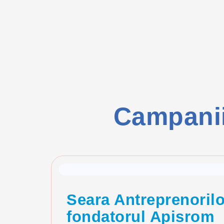
Campanii
Grad Satisfactie
96%
Seara Antreprenorilo
fondatorul Apisrom