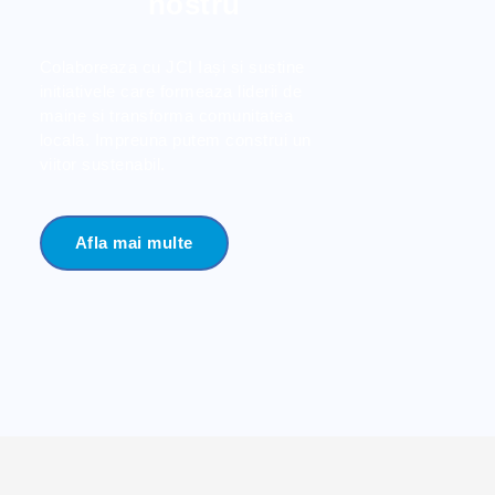
nostru
Colaboreaza cu JCI Iași si sustine
initiativele care formeaza liderii de
maine si transforma comunitatea
locala. Impreuna putem construi un
viitor sustenabil.
Afla mai multe