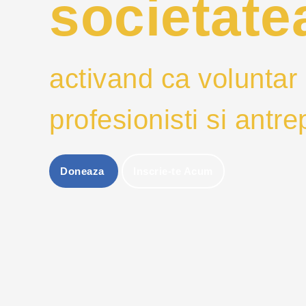
societatea
activand ca voluntar 
profesionisti si antr
Doneaza
Inscrie-te Acum